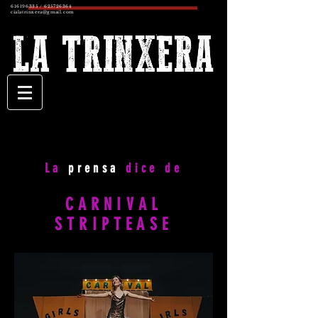
616196335
/
625726364
cialatrinxera@gmail.com
La
prensa
dice de
CARNIVAL
STRIPTEASE