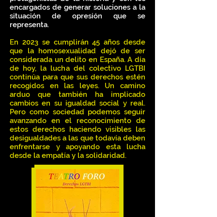
encargados de generar soluciones a la
situación de opresión que se
representa.
En 2023 se cumplirán 45 años desde
que la homosexualidad dejó de ser
considerada un delito en España. A día
de hoy, la lucha del colectivo LGTBI
continúa para que sus derechos estén
recogidos en las leyes. Un camino
arduo que también ha implicado
cambios en su igualdad social y real.
Pero como sociedad podemos seguir
avanzando en el reconocimiento de
estos derechos haciendo visibles las
desigualdades a las que todavía deben
enfrentarse y apoyando esta lucha
desde la empatía y la solidaridad.