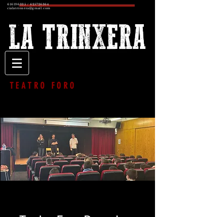
616196335
/
625726364
cialatrinxera@gmail.com
TEATRO FORO